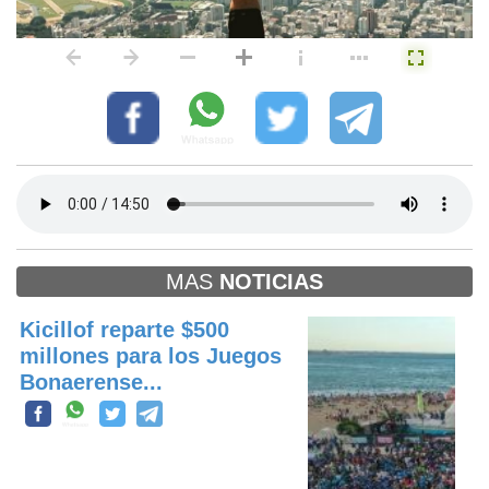
MAS
NOTICIAS
Kicillof reparte $500
millones para los Juegos
Bonaerense...