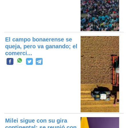
El campo bonaerense se
queja, pero va ganando; el
comerci...
Milei sigue con su gira
continental: se reunió con