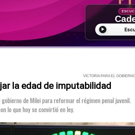
ESCUC
Cade
Esc
VICTORIA PARA EL GOBIERN
jar la edad de imputabilidad
l gobierno de Milei para reformar el régimen penal juvenil.
n lo que hoy se convirtió en ley.