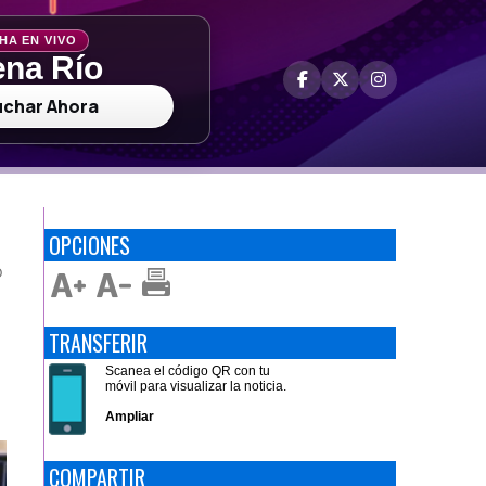
HA EN VIVO
na Río
uchar Ahora
OPCIONES
O
TRANSFERIR
Scanea el código QR con tu
móvil para visualizar la noticia.
Ampliar
COMPARTIR