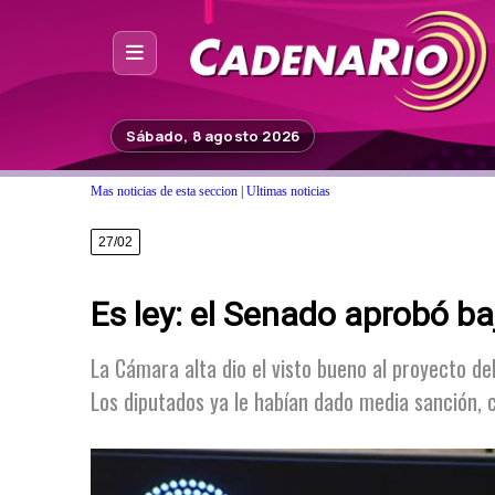
Inicio
Sábado, 8 agosto 2026
Noticias
Mas noticias de esta seccion
|
Ultimas noticias
Photoshop
27/02
Fuera de Foco
Es ley: el Senado aprobó ba
Programación
Contacto
La Cámara alta dio el visto bueno al proyecto de
Los diputados ya le habían dado media sanción, co