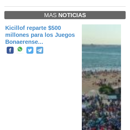
MAS
NOTICIAS
Kicillof reparte $500
millones para los Juegos
Bonaerense...