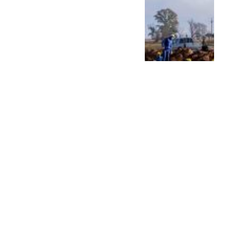
Balbín: “Hay que debatir,
pero hay que quedarse