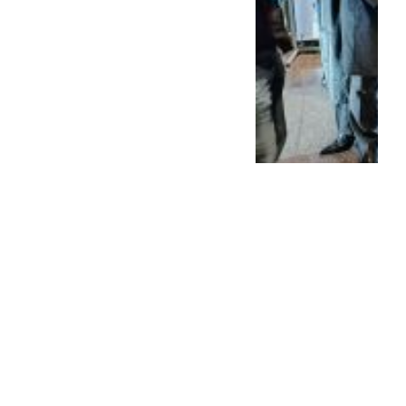
Kicillof sobre el
endeudamiento familiar:
“Lo hacen para ...