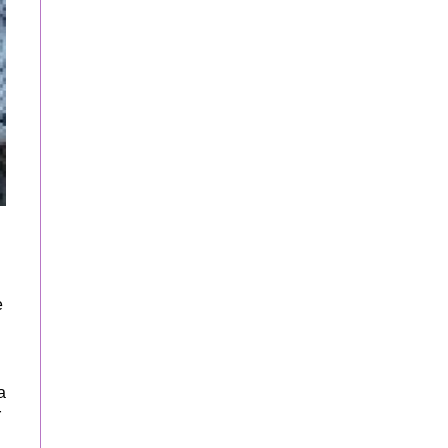
e
a
r