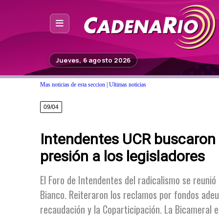
Inicio
Jueves, 6 agosto 2026
Noticias
Mas noticias de esta seccion
|
Ultimas noticias
Photoshop
09/04
Fuera de Foco
Intendentes UCR buscaron 
Programación
presión a los legisladores
Contacto
El Foro de Intendentes del radicalismo se reunió
Bianco. Reiteraron los reclamos por fondos adeu
recaudación y la Coparticipación. La Bicameral en