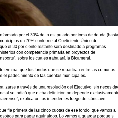
onformado por el 30% de lo estipulado por toma de deuda (hast
s municipios un 70% conforme al Coeficiente Único de
 que el 30 por ciento restante será destinado a programas
inisterios con competencia primaria en proyectos de
nsporte”, sobre los cuales trabajará la Bicameral.
 determinar que los fondos que se repartirán entre las comunas
arte el padecimiento de las cuentas municipales.
alizarse a través de una resolución del Ejecutivo, sin necesida
vincial se indicó que dicha definición no depende exclusivament
onaerense”, explicaron los intendentes luego del cónclave.
que “la primera de las cinco cuotas de ese fondo, que vamos a
 nosotros para pagar aguinaldos. Lo vamos a guardar porque si