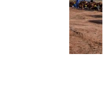
Balbín: “Hay que debatir,
pero hay que quedarse
adentro”