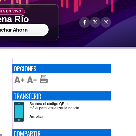
HA EN VIVO
na Río
uchar Ahora
OPCIONES
N
TRANSFERIR
Scanea el código QR con tu
móvil para visualizar la noticia.
Ampliar
COMPARTIR