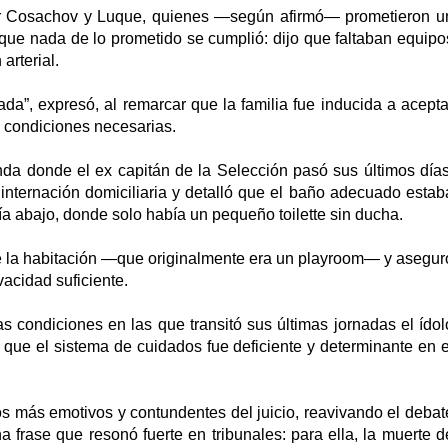
or Cosachov y Luque, quienes —según afirmó— prometieron u
e nada de lo prometido se cumplió: dijo que faltaban equipo
arterial.
da”, expresó, al remarcar que la familia fue inducida a acepta
 condiciones necesarias.
enda donde el ex capitán de la Selección pasó sus últimos días
internación domiciliaria y detalló que el baño adecuado estab
a abajo, donde solo había un pequeño toilette sin ducha.
de la habitación —que originalmente era un playroom— y asegur
vacidad suficiente.
as condiciones en las que transitó sus últimas jornadas el ídol
a: que el sistema de cuidados fue deficiente y determinante en e
los más emotivos y contundentes del juicio, reavivando el debat
 frase que resonó fuerte en tribunales: para ella, la muerte d