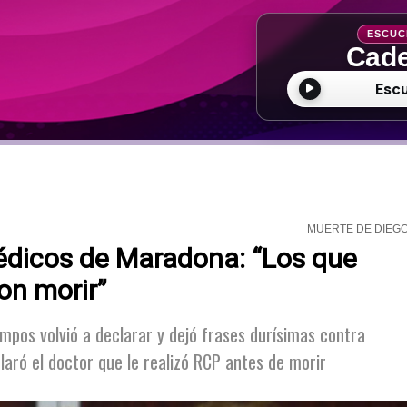
ESCUC
Cade
Esc
MUERTE DE DIEG
édicos de Maradona: “Los que
on morir”
empos volvió a declarar y dejó frases durísimas contra
aró el doctor que le realizó RCP antes de morir