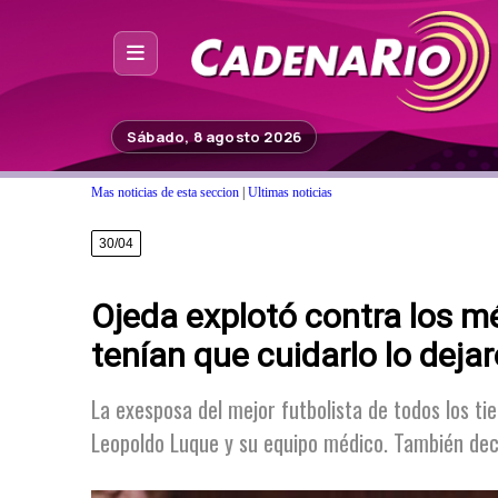
Inicio
Sábado, 8 agosto 2026
Noticias
Mas noticias de esta seccion
|
Ultimas noticias
Photoshop
30/04
Fuera de Foco
Ojeda explotó contra los m
Programación
tenían que cuidarlo lo dejar
Contacto
La exesposa del mejor futbolista de todos los ti
Leopoldo Luque y su equipo médico. También decl