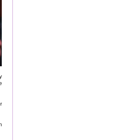
y
e
r
n