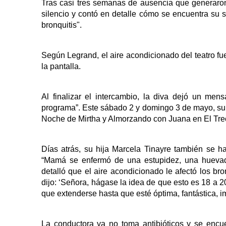
Tras casi tres semanas de ausencia que generaron
silencio y contó en detalle cómo se encuentra su 
bronquitis".
Según Legrand, el aire acondicionado del teatro fu
la pantalla.
Al finalizar el intercambio, la diva dejó un me
programa”. Este sábado 2 y domingo 3 de mayo, su 
Noche de Mirtha y Almorzando con Juana en El Trec
Días atrás, su hija Marcela Tinayre también se 
“Mamá se enfermó de una estupidez, una huevada
detalló que el aire acondicionado le afectó los bro
dijo: ‘Señora, hágase la idea de que esto es 18 a 20
que extenderse hasta que esté óptima, fantástica, i
La conductora ya no toma antibióticos y se encue