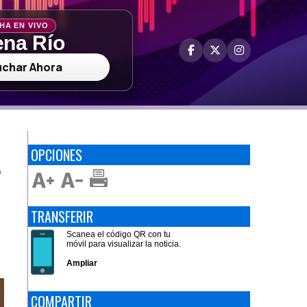
HA EN VIVO
na Río
uchar Ahora
OPCIONES
D
TRANSFERIR
Scanea el código QR con tu
móvil para visualizar la noticia.
Ampliar
COMPARTIR