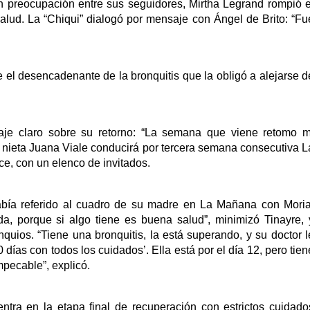
 preocupación entre sus seguidores, Mirtha Legrand rompió e
salud. La “Chiqui” dialogó por mensaje con Ángel de Brito: “Fu
e el desencadenante de la bronquitis que la obligó a alejarse d
nsaje claro sobre su retorno: “La semana que viene retomo m
nieta Juana Viale conducirá por tercera semana consecutiva L
e, con un elenco de invitados.
había referido al cuadro de su madre en La Mañana con Moria
, porque si algo tiene es buena salud”, minimizó Tinayre, 
nquios. “Tiene una bronquitis, la está superando, y su doctor l
 días con todos los cuidados’. Ella está por el día 12, pero tien
mpecable”, explicó.
ntra en la etapa final de recuperación con estrictos cuidado