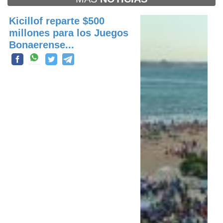
Kicillof reparte $500
millones para los Juegos
Bonaerense...