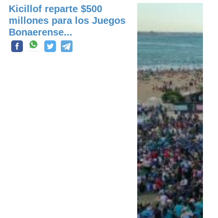
Kicillof reparte $500
millones para los Juegos
Bonaerense...