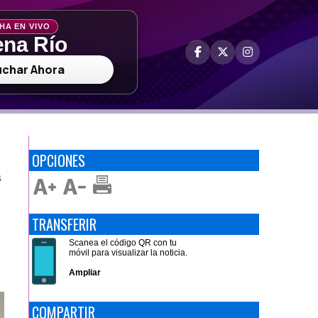
HA EN VIVO
na Río
uchar Ahora
OPCIONES
S
TRANSFERIR
Scanea el código QR con tu
móvil para visualizar la noticia.
Ampliar
COMPARTIR