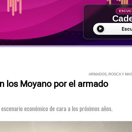
ESCUC
Cade
Esc
ARMADOS, ROSCA Y MA
con los Moyano por el armado
l escenario económico de cara a los próximos años.