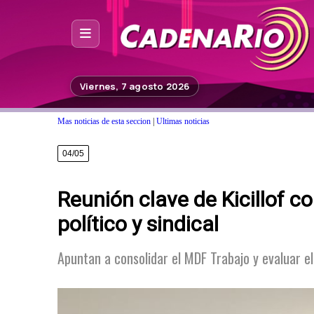
Inicio
Viernes, 7 agosto 2026
Noticias
Mas noticias de esta seccion
|
Ultimas noticias
Photoshop
04/05
Fuera de Foco
Reunión clave de Kicillof 
Programación
político y sindical
Contacto
Apuntan a consolidar el MDF Trabajo y evaluar e