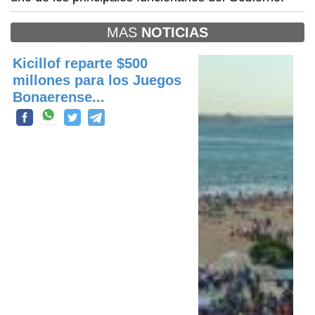
MAS
NOTICIAS
Kicillof reparte $500
millones para los Juegos
Bonaerense...