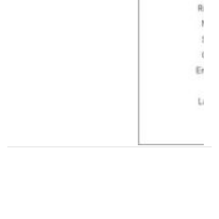
Las ventas minoristas
pyme cayeron 3,8%
interanual en julio