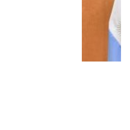
Pareja avanza en
conformar la red global de
la derecha co...