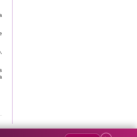
a
e
,
s
a