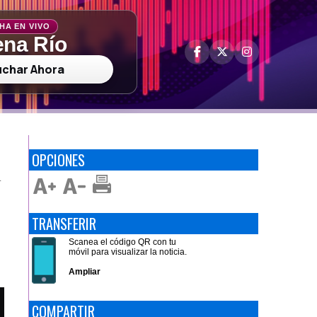
HA EN VIVO
na Río
uchar Ahora
OPCIONES
L
TRANSFERIR
Scanea el código QR con tu
móvil para visualizar la noticia.
Ampliar
COMPARTIR