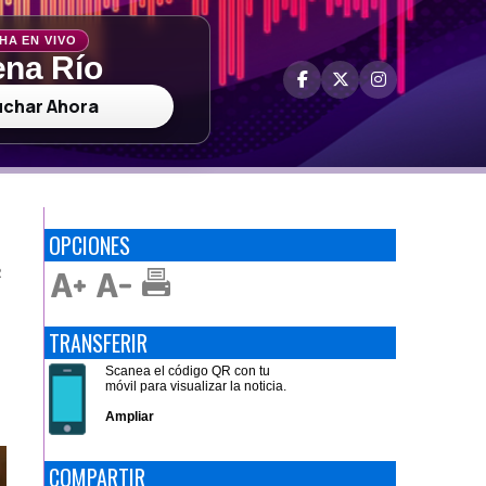
HA EN VIVO
na Río
uchar Ahora
OPCIONES
R
TRANSFERIR
Scanea el código QR con tu
móvil para visualizar la noticia.
Ampliar
COMPARTIR