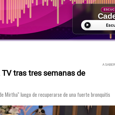
ESCUC
Cade
Esc
A SABE
a TV tras tres semanas de
de Mirtha” luego de recuperarse de una fuerte bronquitis