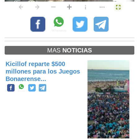
MAS
NOTICIAS
Kicillof reparte $500
millones para los Juegos
Bonaerense...