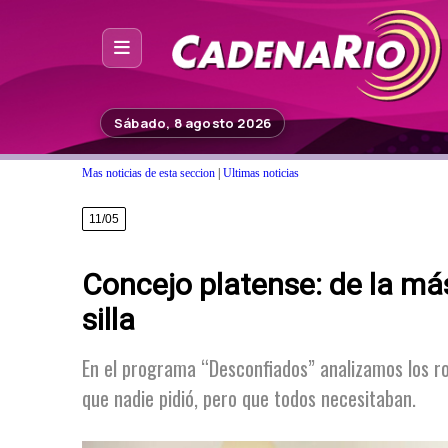
Inicio
Sábado, 8 agosto 2026
Noticias
Mas noticias de esta seccion
|
Ultimas noticias
Photoshop
11/05
Fuera de Foco
Concejo platense: de la más
Programación
silla
Contacto
En el programa “Desconfiados” analizamos los rol
que nadie pidió, pero que todos necesitaban.