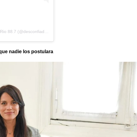
Una publicación compartida por Desconfiados Cadena Rio 88.7 (@desconfiadosrio)
que nadie los postulara