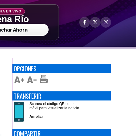
HA EN VIVO
na Río
uchar Ahora
OPCIONES
N
TRANSFERIR
Scanea el código QR con tu
móvil para visualizar la noticia.
Ampliar
COMPARTIR