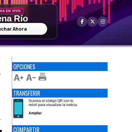
HA EN VIVO
na Río
uchar Ahora
OPCIONES
S
TRANSFERIR
Scanea el código QR con tu
móvil para visualizar la noticia.
Ampliar
.
COMPARTIR