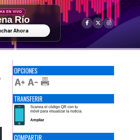
HA EN VIVO
na Río
uchar Ahora
OPCIONES
O
TRANSFERIR
Scanea el código QR con tu
móvil para visualizar la noticia.
Ampliar
COMPARTIR