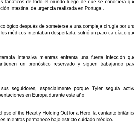
us fanáticos de todo el mundo luego de que se conociera qu
ión intestinal de urgencia realizada en Portugal.
acológico después de someterse a una compleja cirugía por un
e los médicos intentaban despertarla, sufrió un paro cardíaco qu
.
terapia intensiva mientras enfrenta una fuerte infección qu
antienen un pronóstico reservado y siguen trabajando par
sus seguidores, especialmente porque Tyler seguía activ
esentaciones en Europa durante este año.
pse of the Heart y Holding Out for a Hero, la cantante británic
les mientras permanece bajo estricto cuidado médico.