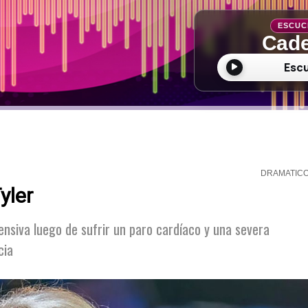
ESCUC
Cade
Esc
DRAMATIC
yler
nsiva luego de sufrir un paro cardíaco y una severa
cia