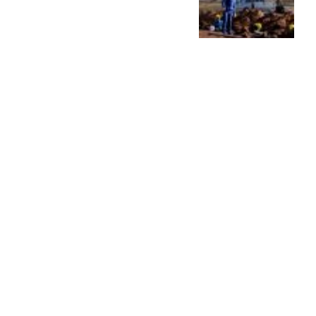
Balbín: “Hay que debatir,
pero hay que quedarse
adentro”