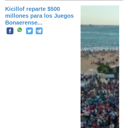
Kicillof reparte $500
millones para los Juegos
Bonaerense...