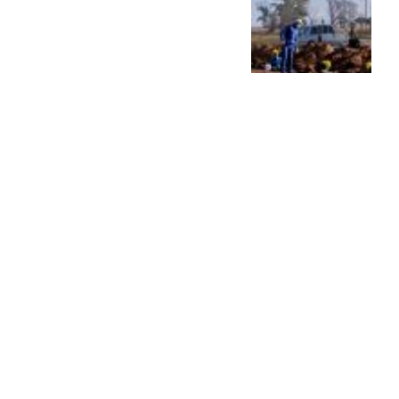
Balbín: “Hay que debatir,
pero hay que quedarse
adentro”