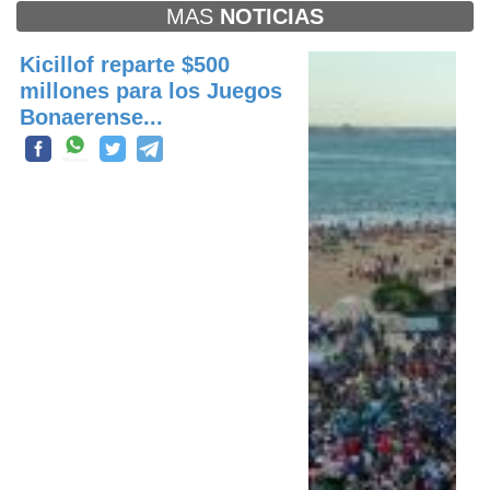
MAS
NOTICIAS
Kicillof reparte $500
millones para los Juegos
Bonaerense...