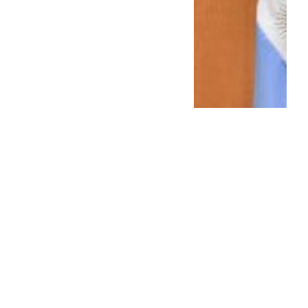
Pareja avanza en
conformar la red global de
la derecha co...