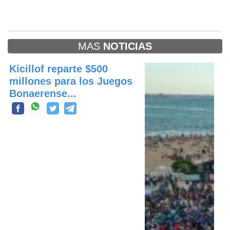
MAS
NOTICIAS
Kicillof reparte $500
millones para los Juegos
Bonaerense...