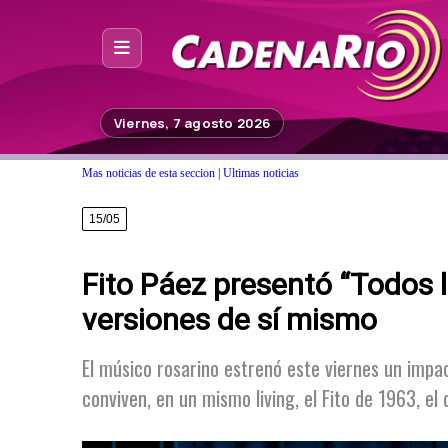
Inicio
Viernes, 7 agosto 2026
Noticias
Mas noticias de esta seccion
|
Ultimas noticias
Photoshop
15/05
Fuera de Foco
Fito Páez presentó “Todos l
Programación
versiones de sí mismo
Contacto
El músico rosarino estrenó este viernes un impac
conviven, en un mismo living, el Fito de 1963, el 