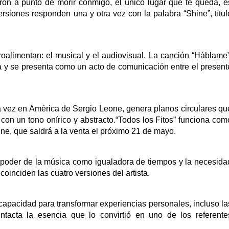
eron a punto de morir conmigo, el único lugar que te queda, e
versiones responden una y otra vez con la palabra “Shine”, títul
roalimentan: el musical y el audiovisual. La canción “Háblame”
za y se presenta como un acto de comunicación entre el present
 vez en América de Sergio Leone, genera planos circulares qu
a con un tono onírico y abstracto.“Todos los Fitos” funciona com
ine, que saldrá a la venta el próximo 21 de mayo.
 el poder de la música como igualadora de tiempos y la necesida
oinciden las cuatro versiones del artista.
capacidad para transformar experiencias personales, incluso la
ntacta la esencia que lo convirtió en uno de los referente