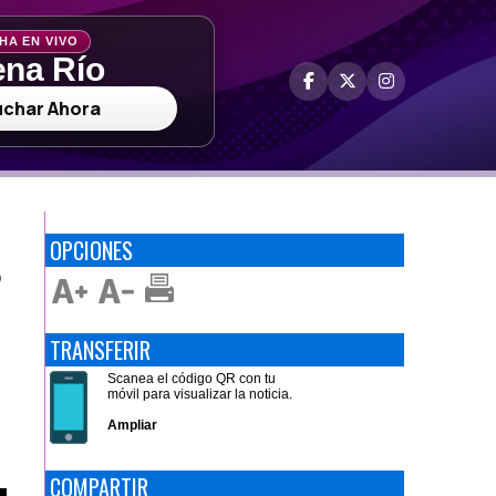
HA EN VIVO
na Río
uchar Ahora
OPCIONES
D
TRANSFERIR
Scanea el código QR con tu
móvil para visualizar la noticia.
Ampliar
COMPARTIR