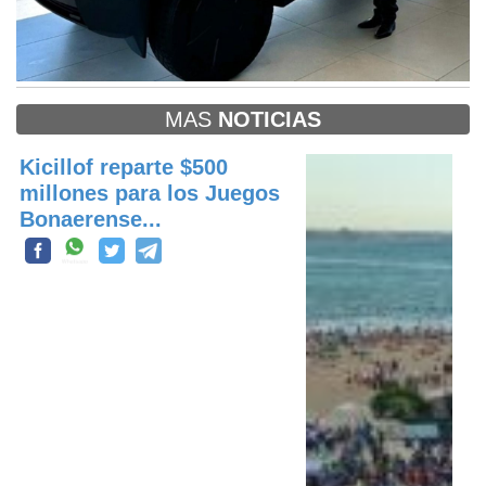
MAS
NOTICIAS
Kicillof reparte $500
millones para los Juegos
Bonaerense...