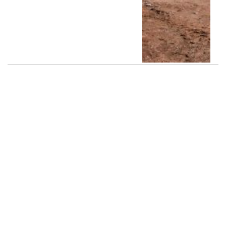
Balbín: “Hay que debatir,
pero hay que quedarse
adentro”