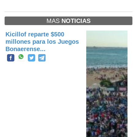
MAS
NOTICIAS
Kicillof reparte $500
millones para los Juegos
Bonaerense...