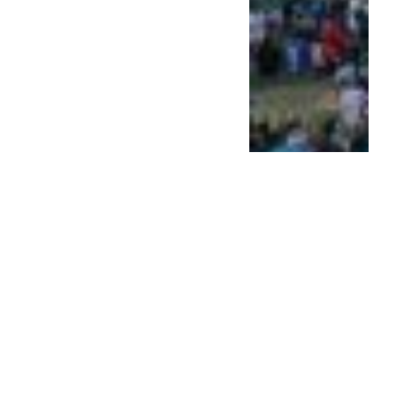
El campo bonaerense se
queja, pero va ganando; el
comerci...