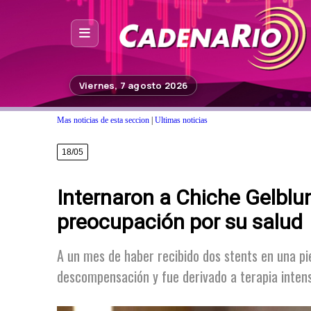
Inicio
Viernes, 7 agosto 2026
Noticias
Mas noticias de esta seccion
|
Ultimas noticias
Photoshop
18/05
Fuera de Foco
Internaron a Chiche Gelblun
Programación
preocupación por su salud
Contacto
A un mes de haber recibido dos stents en una pie
descompensación y fue derivado a terapia inten