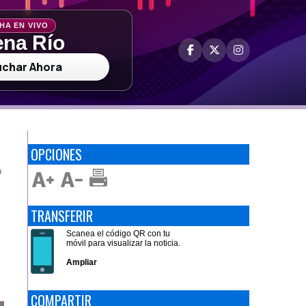
HA EN VIVO
na Río
uchar Ahora
OPCIONES
O
TRANSFERIR
Scanea el código QR con tu
móvil para visualizar la noticia.
Ampliar
COMPARTIR