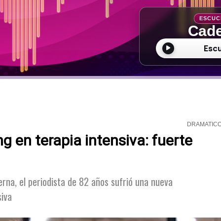
ESCUC
Cade
Esc
DRAMATIC
g en terapia intensiva: fuerte
rna, el periodista de 82 años sufrió una nueva
siva