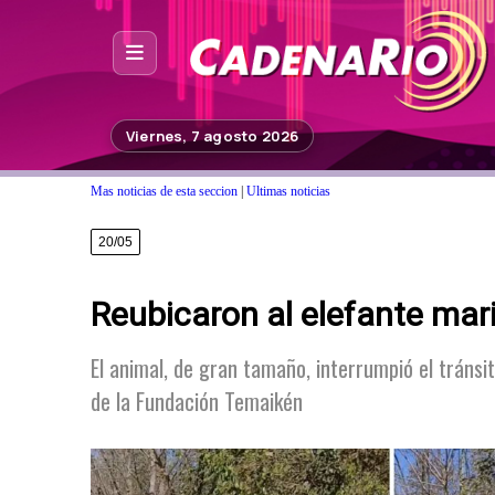
Inicio
Viernes, 7 agosto 2026
Noticias
Mas noticias de esta seccion
|
Ultimas noticias
Photoshop
20/05
Fuera de Foco
Reubicaron al elefante ma
Programación
Contacto
El animal, de gran tamaño, interrumpió el tránsi
de la Fundación Temaikén