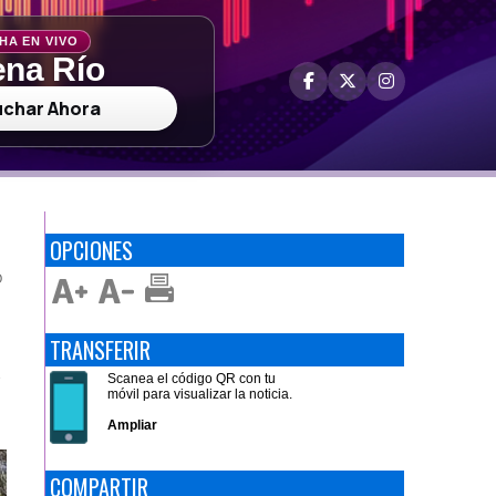
HA EN VIVO
na Río
uchar Ahora
OPCIONES
O
TRANSFERIR
a
Scanea el código QR con tu
móvil para visualizar la noticia.
Ampliar
COMPARTIR