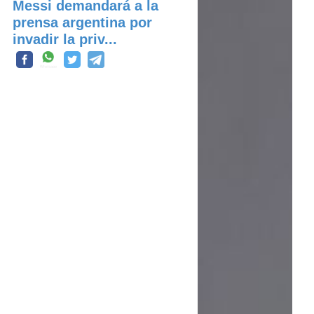
Messi demandará a la
prensa argentina por
invadir la priv...