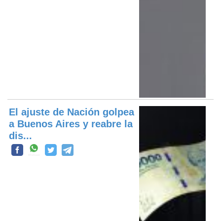
El ajuste de Nación golpea
a Buenos Aires y reabre la
dis...