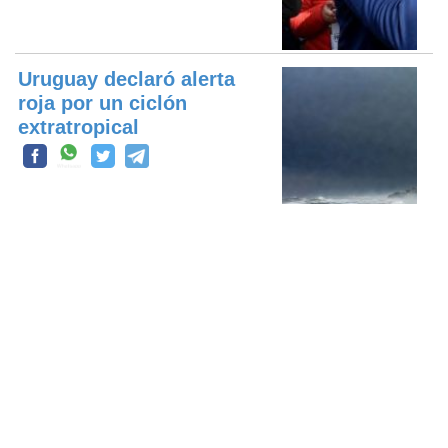
Uruguay declaró alerta
roja por un ciclón
extratropical
Bajo la lupa del Tribunal
de Cuentas: Alak llama a
licita...