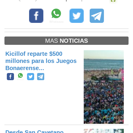
MAS
NOTICIAS
Kicillof reparte $500
millones para los Juegos
Bonaerense...
Desde San Cayetano,