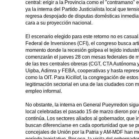
central: erigir a la Provincia como el "contramano" ex
ya la interna del Partido Justicialista local que te
regresa despojado de disputas domésticas inmediata
cara a su proyección nacional.
El escenario elegido para este retorno no es casual
Federal de Inversiones (CFI), el congreso busca ar
momento donde la recesión golpea el tejido industr
comenzarán el jueves 28 con mesas federales de min
de las tres centrales obreras (CGT, CTA Autónoma 
Uipba, Adimra y FEBA, cooperativas y hasta represe
como la OIT. Para Kicillof, la congregación de estos 
legitimación sectorial en una de las ciudades con 
empleo informal.
No obstante, la interna en General Pueyrredon sigue
local celebradas el pasado 15 de marzo dieron por g
continúa. Los sectores aliados al gobernador, que 
buscan diferenciarse en cada oportunidad que se pr
concejales de Unión por la Patria y AM-MDF han mo
período legislativo. Por eso, la visita del gobernad