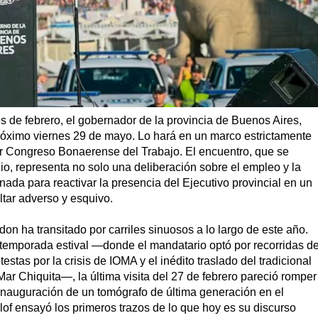
es de febrero, el gobernador de la provincia de Buenos Aires,
 próximo viernes 29 de mayo. Lo hará en un marco estrictamente
imer Congreso Bonaerense del Trabajo. El encuentro, que se
lio, representa no solo una deliberación sobre el empleo y la
nada para reactivar la presencia del Ejecutivo provincial en un
ultar adverso y esquivo.
on ha transitado por carriles sinuosos a lo largo de este año.
temporada estival —donde el mandatario optó por recorridas d
estas por la crisis de IOMA y el inédito traslado del tradicional
Mar Chiquita—, la última visita del 27 de febrero pareció romper
 inauguración de un tomógrafo de última generación en el
lof ensayó los primeros trazos de lo que hoy es su discurso