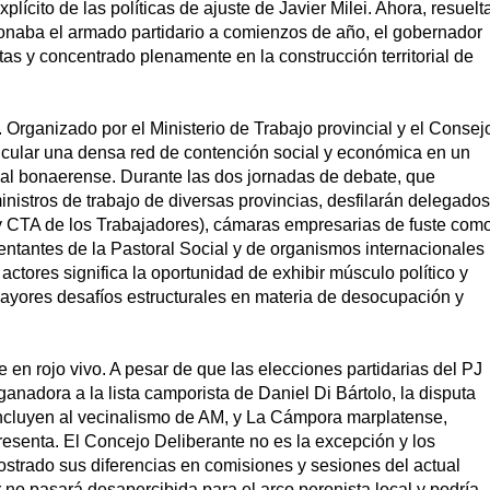
plícito de las políticas de ajuste de Javier Milei. Ahora, resuelt
nsionaba el armado partidario a comienzos de año, el gobernador
s y concentrado plenamente en la construcción territorial de
. Organizado por el Ministerio de Trabajo provincial y el Consej
ticular una densa red de contención social y económica en un
ial bonaerense. Durante las dos jornadas de debate, que
istros de trabajo de diversas provincias, desfilarán delegados
y CTA de los Trabajadores), cámaras empresarias de fuste com
ntantes de la Pastoral Social y de organismos internacionales
actores significa la oportunidad de exhibir músculo político y
mayores desafíos estructurales en materia de desocupación y
 en rojo vivo. A pesar de que las elecciones partidarias del PJ
anadora a la lista camporista de Daniel Di Bártolo, la disputa
incluyen al vecinalismo de AM, y La Cámpora marplatense,
esenta. El Concejo Deliberante no es la excepción y los
strado sus diferencias en comisiones y sesiones del actual
or no pasará desapercibida para el arco peronista local y podría