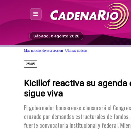
Inicio
Sábado, 8 agosto 2026
Noticias
Mas noticias de esta seccion
|
Ultimas noticias
Photoshop
25/05
Fuera de Foco
Kicillof reactiva su agenda 
Programación
sigue viva
Contacto
El gobernador bonaerense clausurará el Congreso
cruzado por demandas estructurales de fondos, s
fuerte convocatoria institucional y federal. Mien