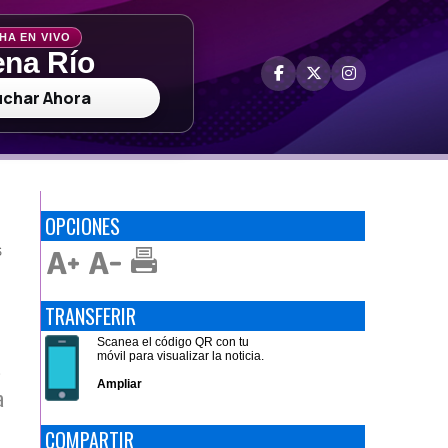
HA EN VIVO
na Río
uchar Ahora
OPCIONES
S
TRANSFERIR
Scanea el código QR con tu
móvil para visualizar la noticia.
s
Ampliar
a
COMPARTIR