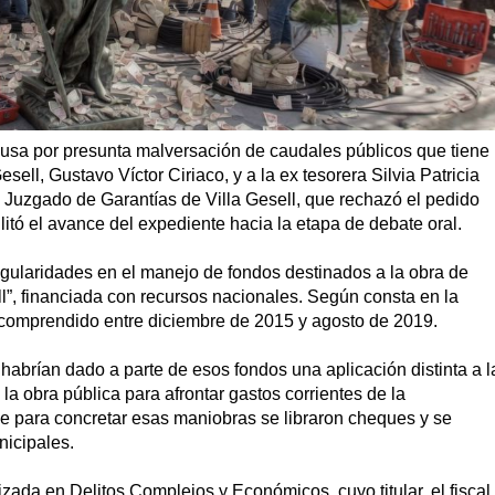
causa por presunta malversación de caudales públicos que tiene
ell, Gustavo Víctor Ciriaco, y a la ex tesorera Silvia Patricia
l Juzgado de Garantías de Villa Gesell, que rechazó el pedido
itó el avance del expediente hacia la etapa de debate oral.
rregularidades en el manejo de fondos destinados a la obra de
ll”, financiada con recursos nacionales. Según consta en la
 comprendido entre diciembre de 2015 y agosto de 2019.
 habrían dado a parte de esos fondos una aplicación distinta a l
 la obra pública para afrontar gastos corrientes de la
e para concretar esas maniobras se libraron cheques y se
nicipales.
zada en Delitos Complejos y Económicos, cuyo titular, el fiscal