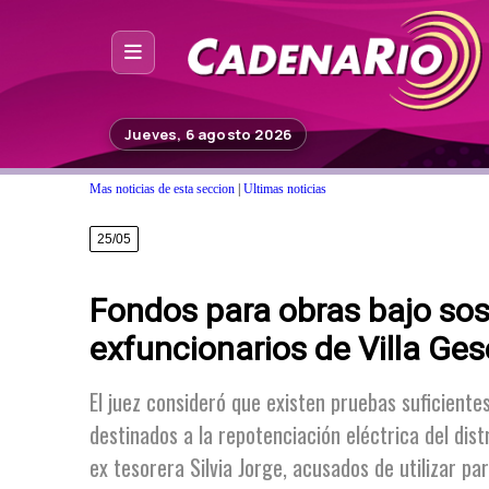
Inicio
Jueves, 6 agosto 2026
Noticias
Mas noticias de esta seccion
|
Ultimas noticias
Photoshop
25/05
Fuera de Foco
Fondos para obras bajo sos
Programación
exfuncionarios de Villa Gese
Contacto
El juez consideró que existen pruebas suficiente
destinados a la repotenciación eléctrica del dist
ex tesorera Silvia Jorge, acusados de utilizar p