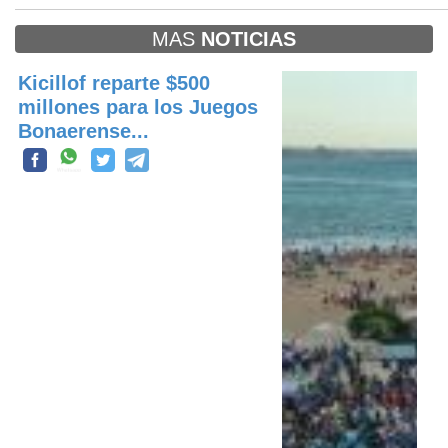
MAS
NOTICIAS
Kicillof reparte $500
millones para los Juegos
Bonaerense...