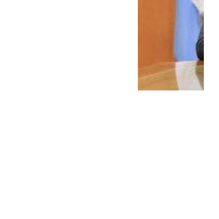
Pareja avanza en
conformar la red global de
la derecha co...