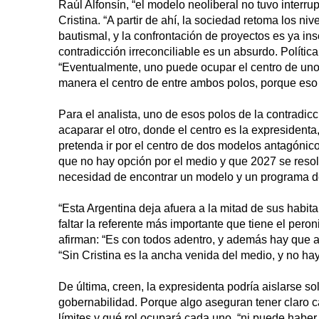
Raúl Alfonsín, “el modelo neoliberal no tuvo interr
Cristina. “A partir de ahí, la sociedad retoma los n
bautismal, y la confrontación de proyectos es ya ins
contradicción irreconciliable es un absurdo. Políti
“Eventualmente, uno puede ocupar el centro de uno 
manera el centro de entre ambos polos, porque eso 
Para el analista, uno de esos polos de la contradic
acaparar el otro, donde el centro es la expresident
pretenda ir por el centro de dos modelos antagóni
que no hay opción por el medio y que 2027 se reso
necesidad de encontrar un modelo y un programa de 
“Esta Argentina deja afuera a la mitad de sus habit
faltar la referente más importante que tiene el per
afirman: “Es con todos adentro, y además hay que 
“Sin Cristina es la ancha venida del medio, y no ha
De última, creen, la expresidenta podría aislarse so
gobernabilidad. Porque algo aseguran tener claro ca
límites y qué rol ocupará cada uno, “ni puede haber 