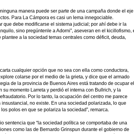
de ninguna manera puede ser parte de una campaña donde el eje
ectos. Para La Cámpora es casi un lema innegociable.
r que debe modificarse el sistema judicial; por ahí debe ir la
nquilo, sino pregúntenle a Adorni”, aseveran en el kicillofismo, 
e plantee a la sociedad temas centrales como déficit, deuda,
scarta cualquier opción que no sea con ella como conductora,
xplore colarse por el medio de la grieta, y dice que el armado
tegia de la provincia de Buenos Aires está tratando de ocupar e
n su momento Larreta y perdió el interna con Bullrich, y la
fraudatorio. Por lo tanto, la ocupación del centro me parece
es insustancial, no existe. En una sociedad polarizada, lo que
 los polos en que se polariza la sociedad”, remarca.
mio sentencia que “la sociedad política se comportaba de una
iones como las de Bernardo Grinspun durante el gobierno de