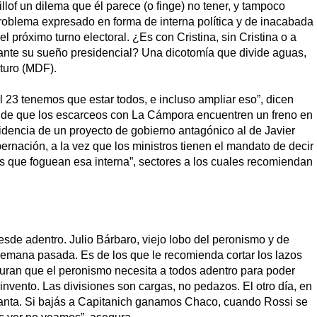
llof un dilema que él parece (o finge) no tener, y tampoco
problema expresado en forma de interna política y de inacabada
 próximo turno electoral. ¿Es con Cristina, sin Cristina o a
elante su sueño presidencial? Una dicotomía que divide aguas,
turo (MDF).
l 23 tenemos que estar todos, e incluso ampliar eso”, dicen
a de que los escarceos con La Cámpora encuentren un freno en
idencia de un proyecto de gobierno antagónico al de Javier
bernación, a la vez que los ministros tienen el mandato de decir
os que foguean esa interna”, sectores a los cuales recomiendan
esde adentro. Julio Bárbaro, viejo lobo del peronismo y de
a semana pasada. Es de los que le recomienda cortar los lazos
uran que el peronismo necesita a todos adentro para poder
invento. Las divisiones son cargas, no pedazos. El otro día, en
spanta. Si bajás a Capitanich ganamos Chaco, cuando Rossi se