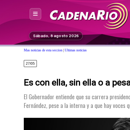
Inicio
Sábado, 8 agosto 2026
Noticias
Mas noticias de esta seccion
|
Ultimas noticias
Photoshop
27/05
Fuera de Foco
Es con ella, sin ella o a pesa
Programación
Contacto
El Gobernador entiende que su carrera presidenci
Fernández, pese a la interna y a que hay voces