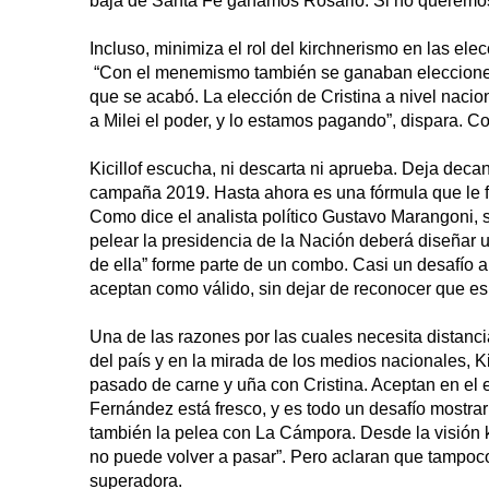
baja de Santa Fe ganamos Rosario. Si no queremos
Incluso, minimiza el rol del kirchnerismo en las el
“Con el menemismo también se ganaban elecciones,
que se acabó. La elección de Cristina a nivel nacion
a Milei el poder, y lo estamos pagando”, dispara. 
Kicillof escucha, ni descarta ni aprueba. Deja decan
campaña 2019. Hasta ahora es una fórmula que le f
Como dice el analista político Gustavo Marangoni, 
pelear la presidencia de la Nación deberá diseñar u
de ella” forme parte de un combo. Casi un desafío a l
aceptan como válido, sin dejar de reconocer que es m
Una de las razones por las cuales necesita distanci
del país y en la mirada de los medios nacionales, Ki
pasado de carne y uña con Cristina. Aceptan en el 
Fernández está fresco, y es todo un desafío mostrar 
también la pelea con La Cámpora. Desde la visión ki
no puede volver a pasar”. Pero aclaran que tampoco
superadora.