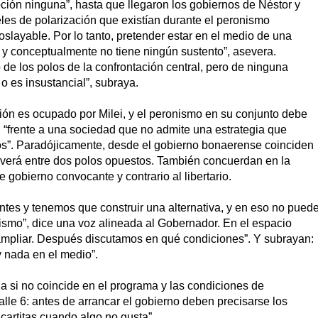
upción ninguna”, hasta que llegaron los gobiernos de Néstor y
iveles de polarización que existían durante el peronismo
oslayable. Por lo tanto, pretender estar en el medio de una
ca y conceptualmente no tiene ningún sustento”, asevera.
de los polos de la confrontación central, pero de ninguna
o es insustancial”, subraya.
ción es ocupado por Milei, y el peronismo en su conjunto debe
a, “frente a una sociedad que no admite una estrategia que
cos”. Paradójicamente, desde el gobierno bonaerense coinciden
lverá entre dos polos opuestos. También concuerdan en la
gobierno convocante y contrario al libertario.
antes y tenemos que construir una alternativa, y en eso no pued
onismo”, dice una voz alineada al Gobernador. En el espacio
ampliar. Después discutamos en qué condiciones”. Y subrayan:
y nada en el medio”.
la si no coincide en el programa y las condiciones de
lle 6: antes de arrancar el gobierno deben precisarse los
cartitas cuando algo no gusta”.