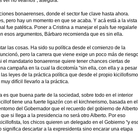
 ver no veamos”, asegura.
ecciones bonaerenses, donde el sector fue clave hasta ahora.
 pero hay un momento en que se acaba. Y acá está a la vista
al fue patética. Poner a Cristina a manejar el país fue regalarle
Con esos argumentos, Bárbaro recomienda que es sin ella.
tar las cosas. Ha sido su política desde el comienzo de la
uncionó, pero la carrera que viene exige un poco más de riesgo
si el mandatario bonaerense quiere tener chances ciertas de
na campaña en la cual la dicotomía “sin ella, con ella y a pesar
as leyes de la práctica política que desde el propio kicillofismo
uy difícil llevarlo a la práctica.
a es que buena parte de la sociedad, sobre todo en el interior
cillof tiene una fuerte ligazón con el kirchnerismo, basada en el
entorno del Gobernador que el recuerdo del gobierno de Alberto
que si llega a la presidencia no será otro Alberto. Por eso
cillofista, los chicos quieren un delegado en el Gobierno “y es
 significa descartar a la expresidenta sino encarar una etapa