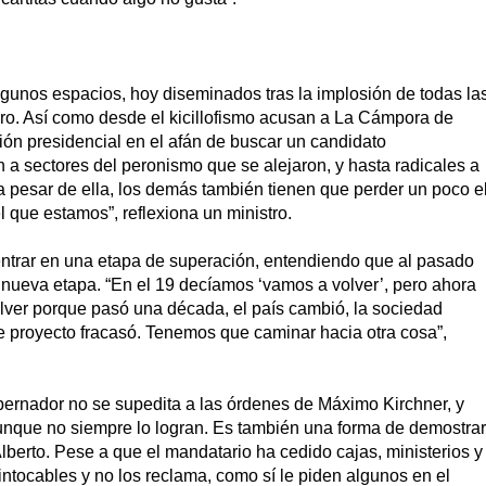
algunos espacios, hoy diseminados tras la implosión de todas la
uro. Así como desde el kicillofismo acusan a La Cámpora de
ión presidencial en el afán de buscar un candidato
 a sectores del peronismo que se alejaron, y hasta radicales a
a pesar de ella, los demás también tienen que perder un poco e
l que estamos”, reflexiona un ministro.
ica entrar en una etapa de superación, entendiendo que al pasado
a nueva etapa. “En el 19 decíamos ‘vamos a volver’, pero ahora
ver porque pasó una década, el país cambió, la sociedad
 proyecto fracasó. Tenemos que caminar hacia otra cosa”,
obernador no se supedita a las órdenes de Máximo Kirchner, y
aunque no siempre lo logran. Es también una forma de demostrar
 Alberto. Pese a que el mandatario ha cedido cajas, ministerios y
tocables y no los reclama, como sí le piden algunos en el