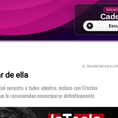
ESCUC
Cade
Esc
EL DILEMA DE KICILLO
r de ella
al necesita a todos adentro, incluso con Cristina
 que le recomiendan emanciparse definitivamente