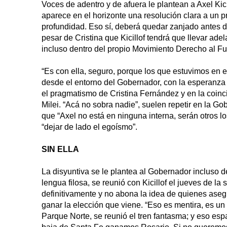
Voces de adentro y de afuera le plantean a Axel Kici
aparece en el horizonte una resolución clara a un 
profundidad. Eso sí, deberá quedar zanjado antes del
pesar de Cristina que Kicillof tendrá que llevar ad
incluso dentro del propio Movimiento Derecho al Fu
“Es con ella, seguro, porque los que estuvimos en e
desde el entorno del Gobernador, con la esperanz
el pragmatismo de Cristina Fernández y en la coinc
Milei. “Acá no sobra nadie”, suelen repetir en la Go
que “Axel no está en ninguna interna, serán otros l
“dejar de lado el egoísmo”.
SIN ELLA
La disyuntiva se le plantea al Gobernador incluso d
lengua filosa, se reunió con Kicillof el jueves de l
definitivamente y no abona la idea de quienes aseg
ganar la elección que viene. “Eso es mentira, es un 
Parque Norte, se reunió el tren fantasma; y eso e