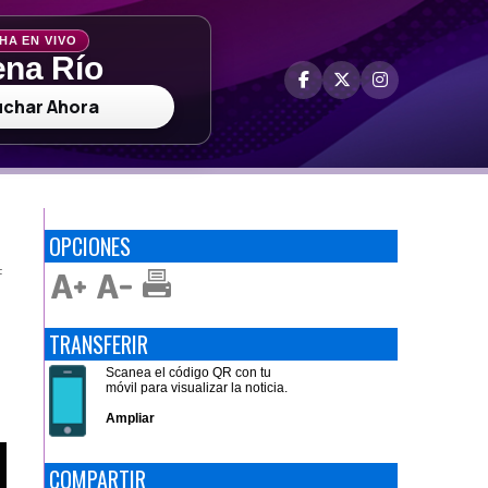
HA EN VIVO
na Río
uchar Ahora
OPCIONES
F
TRANSFERIR
Scanea el código QR con tu
móvil para visualizar la noticia.
Ampliar
COMPARTIR