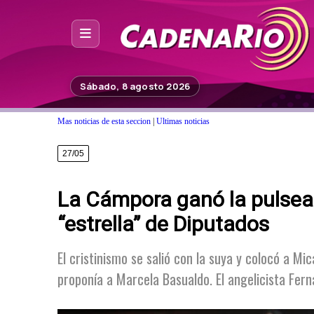
Inicio
Sábado, 8 agosto 2026
Noticias
Mas noticias de esta seccion
|
Ultimas noticias
Photoshop
27/05
Fuera de Foco
La Cámpora ganó la pulsea
Programación
“estrella” de Diputados
Contacto
El cristinismo se salió con la suya y colocó a Mic
proponía a Marcela Basualdo. El angelicista Fern