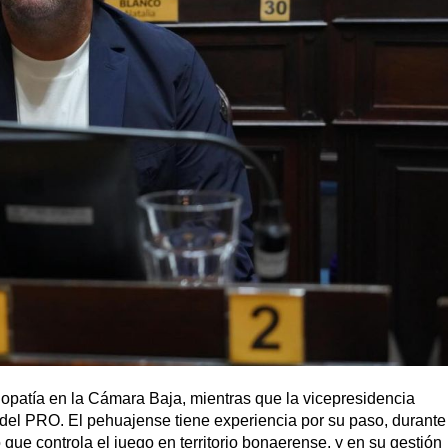
dopatía en la Cámara Baja, mientras que la vicepresidencia
del PRO. El pehuajense tiene experiencia por su paso, durante
que controla el juego en territorio bonaerense, y en su gestión