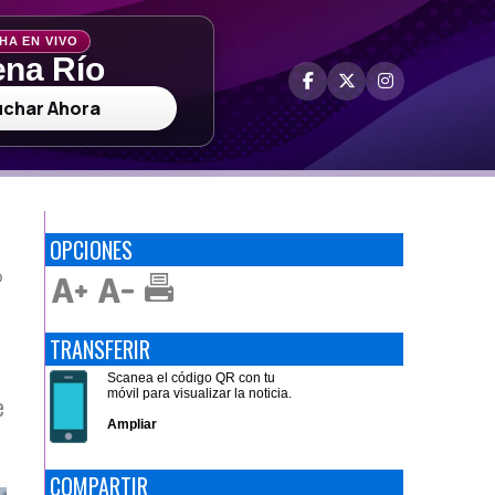
HA EN VIVO
na Río
uchar Ahora
OPCIONES
O
TRANSFERIR
Scanea el código QR con tu
móvil para visualizar la noticia.
e
Ampliar
COMPARTIR