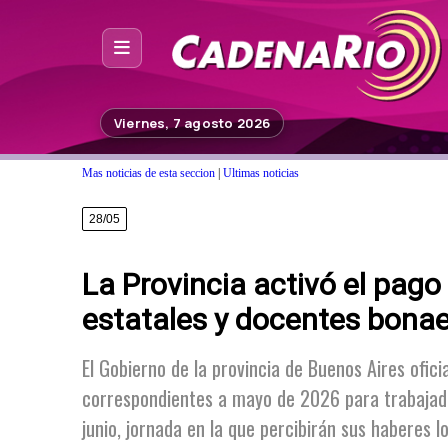
Inicio
Viernes, 7 agosto 2026
Noticias
Mas noticias de esta seccion
|
Ultimas noticias
Photoshop
28/05
Fuera de Foco
La Provincia activó el pag
Programación
estatales y docentes bona
Contacto
El Gobierno de la provincia de Buenos Aires ofici
correspondientes a mayo de 2026 para trabajado
junio, jornada en la que percibirán sus haberes l