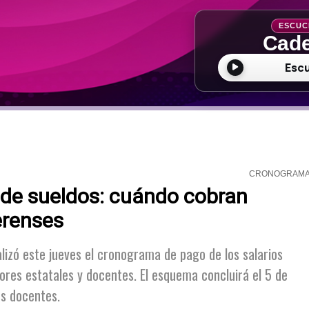
ESCUC
Cade
Esc
CRONOGRAM
o de sueldos: cuándo cobran
erenses
alizó este jueves el cronograma de pago de los salarios
res estatales y docentes. El esquema concluirá el 5 de
os docentes.