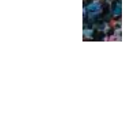
Aerolíneas dio ganancia y
por primera vez pagará
impuestos