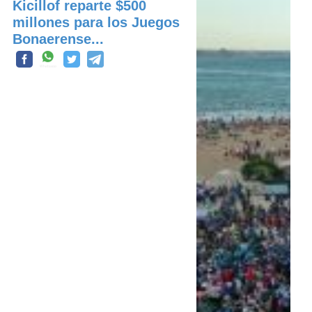
Kicillof reparte $500
millones para los Juegos
Bonaerense...