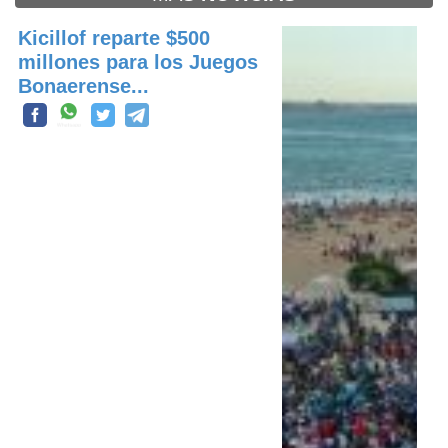
Kicillof reparte $500
millones para los Juegos
Bonaerense...