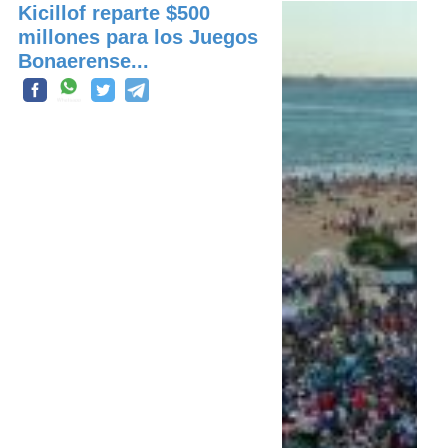
Kicillof reparte $500
millones para los Juegos
Bonaerense...