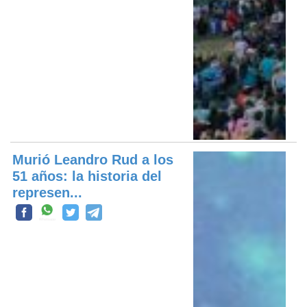
Murió Leandro Rud a los
51 años: la historia del
represen...