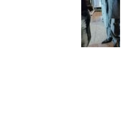
Kicillof sobre el
endeudamiento familiar:
“Lo hacen para ...