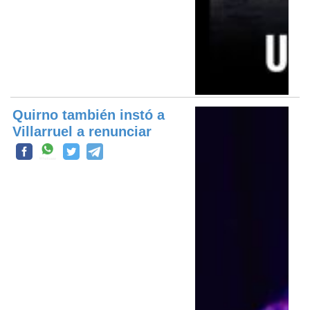
Quirno también instó a
Villarruel a renunciar