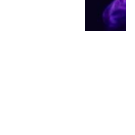
La Provincia respaldó a la
construcción en medio del
“boc...