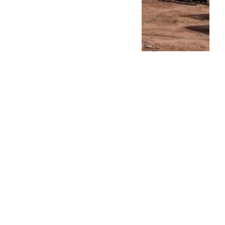
Balbín: “Hay que debatir,
pero hay que quedarse
adentro”