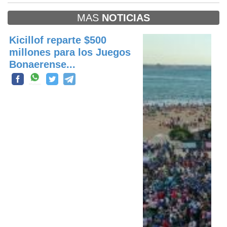
MAS
NOTICIAS
Kicillof reparte $500
millones para los Juegos
Bonaerense...