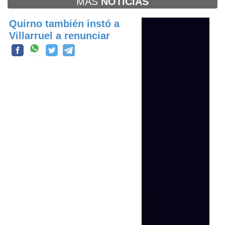
MAS
NOTICIAS
Quirno también instó a
Villarruel a renunciar