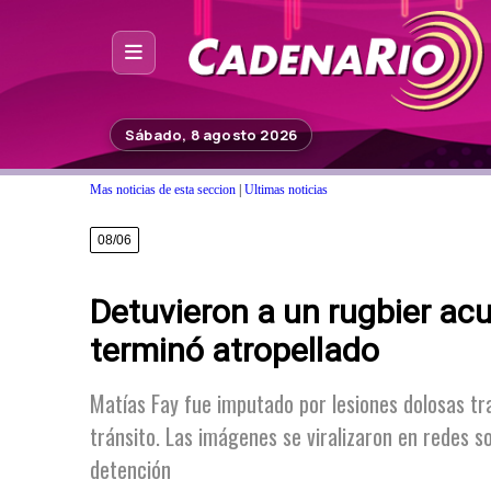
Inicio
Sábado, 8 agosto 2026
Noticias
Mas noticias de esta seccion
|
Ultimas noticias
Photoshop
08/06
Fuera de Foco
Detuvieron a un rugbier ac
Programación
terminó atropellado
Contacto
Matías Fay fue imputado por lesiones dolosas tr
tránsito. Las imágenes se viralizaron en redes so
detención