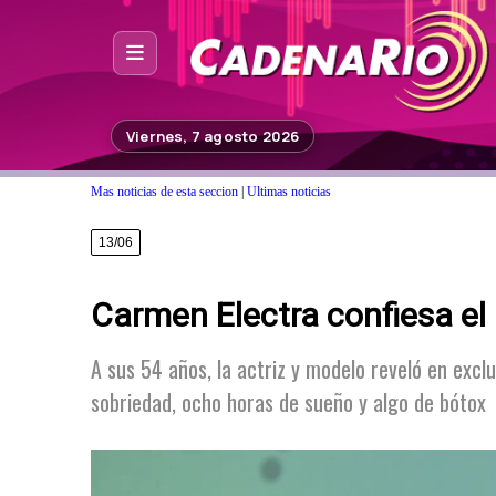
Inicio
Viernes, 7 agosto 2026
Noticias
Mas noticias de esta seccion
|
Ultimas noticias
Photoshop
13/06
Fuera de Foco
Carmen Electra confiesa el 
Programación
Contacto
A sus 54 años, la actriz y modelo reveló en exclu
sobriedad, ocho horas de sueño y algo de bótox