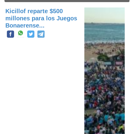
Kicillof reparte $500
millones para los Juegos
Bonaerense...