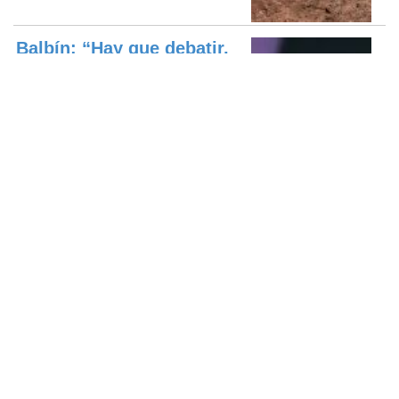
Balbín: “Hay que debatir,
pero hay que quedarse
adentro”